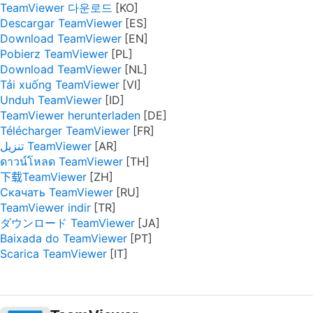
TeamViewer 다운로드
Descargar TeamViewer
Download TeamViewer
Pobierz TeamViewer
Download TeamViewer
Tải xuống TeamViewer
Unduh TeamViewer
TeamViewer herunterladen
Télécharger TeamViewer
تنزيل TeamViewer
ดาวน์โหลด TeamViewer
下载TeamViewer
Скачать TeamViewer
TeamViewer indir
ダウンロード TeamViewer
Baixada do TeamViewer
Scarica TeamViewer