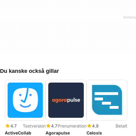
Du kanske också gillar
4.7
Testversion
4.7
Prenumeration
4.9
Betalt
ActiveCollab
Agorapulse
Celoxis