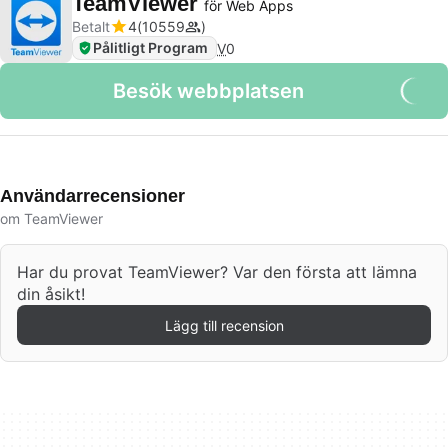
TeamViewer
för Web Apps
Betalt
4
10559
Pålitligt Program
V
0
Besök webbplatsen
Användarrecensioner
om TeamViewer
Har du provat TeamViewer? Var den första att lämna
din åsikt!
Lägg till recension