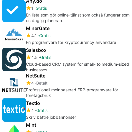
Any.do
1
Gratis
En lista som gör online-tjänst som också fungerar som
en daglig planerare
MinerGate
4.1
Gratis
Fri programvara för kryptocurrency användare
Salesbox
4.5
Gratis
Cloud-based CRM system for small- to medium-sized
businesses
NetSuite
4
Betalt
Professionell molnbaserad ERP-programvara för
företagsbruk
Textio
4
Gratis
Skriv bättre jobbannonser
Mint